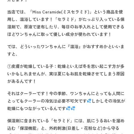
当店では、
「Miss Ceramide(ミスセラミド)」
という商品を使
用し、温浴しています！「
セラミド
」がたっぷり入っている
保
湿剤
で、原液で塗布したり、毎日のお手入れとして使用できる
ほどワンちゃんに取って
優しい成分
が使われています！
では、どういったワンちゃんに『温浴』がおすすめかといいま
すと、
①皮膚が乾燥している子：乾燥といえば冬を思い起こす方が多
いかもしれませんが、実は夏にもお肌を乾燥させてしまう原因
があるんです！
それはクーラーです！今の季節、ワンちゃんにとっても人間に
とってもクーラーの冷気は必要不可欠です
しかしその冷気が
乾燥にもつながっているんです
保湿剤に含まれている「
セラミド
」には、肌にうるおいを溜め
込む「
保湿機能
」と、外的刺激(日差し・花粉など)から守る