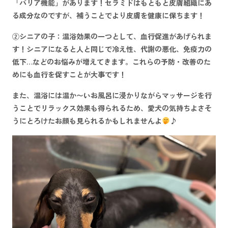
「
バリア機能
」があります！セラミドはもともと皮膚組織にあ
る成分なのですが、補うことでより皮膚を健康に保ちます！
②シニアの子：温浴効果の一つとして、
血行促進
があげられま
す！シニアになると人と同じで冷え性、代謝の悪化、免疫力の
低下…などのお悩みが増えてきます。これらの予防・改善のた
めにも血行を促すことが大事です！
また、温浴には温か〜いお風呂に浸かりながらマッサージを行
うことで
リラックス効果
も得られるため、愛犬の気持ちよさそ
うにとろけたお顔も見られるかもしれませんよ
♪