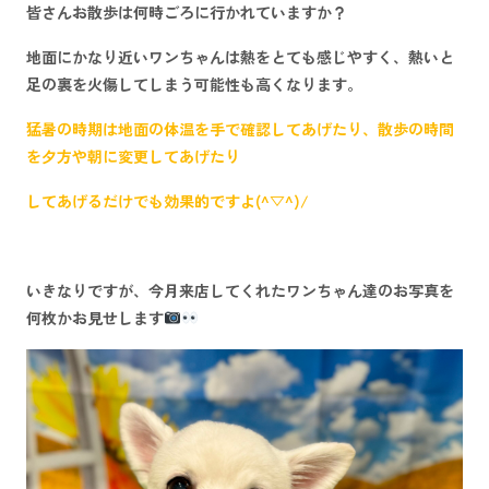
皆さんお散歩は何時ごろに行かれていますか？
地面にかなり近いワンちゃんは熱をとても感じやすく、熱いと
足の裏を
火傷
してしまう可能性も高くなります。
猛暑の時期は
地面の体温を手で確認
してあげたり、散歩の時間
を
夕方
や
朝
に変更してあげたり
してあげるだけでも効果的ですよ(^▽^)/
いきなりですが、今月来店してくれたワンちゃん達のお写真を
何枚かお見せします