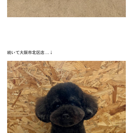
続いて
大阪市北区店
….↓