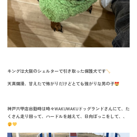
キング
は大阪のシェルターで引き取った
保護犬
です
天真爛漫、甘えたで怖がりだけどとても強がりな男の子
神戸六甲店出勤時は時々
WAKUWAKUドッグランド
さんにて、た
くさん走り回って、ハードルを越えて、日向ぼっこをして、、