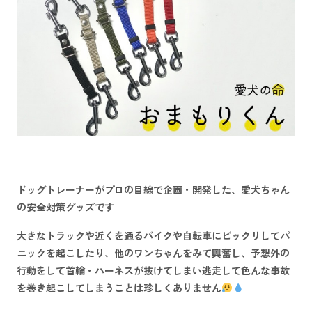
ドッグトレーナーがプロの目線で企画・開発した、愛犬ちゃん
の安全対策グッズ
です
大きなトラックや近くを通るバイクや自転車にビックリして
パ
ニックを起こしたり
、他のワンちゃんをみて
興奮
し、
予想外の
行動をして首輪・ハーネスが抜けてしまい逃走
して色んな事故
を巻き起こしてしまうことは珍しくありません