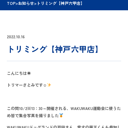
TOP
>
お知らせ
>
トリミング【神戸六甲店】
2022.10.16
トリミング【神戸六甲店】
こんにちは☀
トリマーさとみです☺
この間10/2㈰13：30～開催される、WAKUWAKU運動会に使うた
め皆で集合写真を撮りました
WAKUWAKUドッグランドの戸田さん、愛犬の羅王くんも参加し