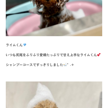
ライムくん
いつも尻尾をふりふり愛嬌たっぷりで甘え上手なライムくん
シャンプーコースですっきりしました
°˖✧