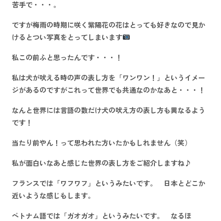
苦手で・・・。
ですが梅雨の時期に咲く
紫陽花の花
はとっても好きなので見か
けるとつい写真をとってしまいます
私この前ふと思ったんです・・・！
私は犬が吠える時の声の表し方を「ワンワン！」というイメー
ジがあるのですがこれって
世界でも共通
なのかなあと・・・！
なんと世界には言語の数だけ犬の吠え方の表し方も異なるよう
です！
当たり前やん！
って思われた方いたかもしれません（笑）
私が面白いなあと感じた世界の表し方をご紹介しますね♪
フランスでは「
ワフワフ
」というみたいです。 日本とどこか
近いような感じもします。
ベトナム語では「
ガオガオ
」というみたいです。 なるほ