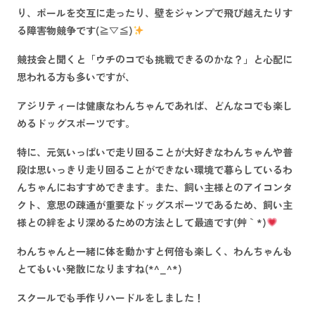
り、ポールを交互に走ったり、壁をジャンプで飛び越えたりす
る障害物競争です(≧▽≦)
競技会と聞くと「ウチのコでも挑戦できるのかな？」と心配に
思われる方も多いですが、
アジリティーは健康なわんちゃんであれば、どんなコでも楽し
めるドッグスポーツです。
特に、元気いっぱいで走り回ることが大好きなわんちゃんや普
段は思いっきり走り回ることができない環境で暮らしているわ
んちゃんにおすすめできます。また、飼い主様とのアイコンタ
クト、意思の疎通が重要なドッグスポーツであるため、飼い主
様との絆をより深めるための方法として最適です(´艸｀*)
わんちゃんと一緒に体を動かすと何倍も楽しく、わんちゃんも
とてもいい発散になりますね(*^_^*)
スクールでも手作りハードルをしました！