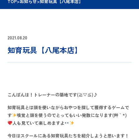
TOP
>
お知らせ
>
知育玩具【八尾本店】
2021.08.20
知育玩具【八尾本店】
こんばんは！トレーナーの築地です(≧▽≦)♪
知育玩具とは頭を使いながらおやつを探して獲得するゲームで
す
嗅覚と頭を使うのでとってもいい発散になります(´艸｀*)
人も見ていて楽しめますよ
今日はスクールにある知育玩具たちを紹介しようと思います！