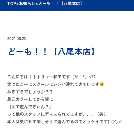
TOP
>
お知らせ
>
どーも！！【八尾本店】
2021.08.23
どーも！！【八尾本店】
こんにちは！！トリマー和田です（´∀｀*）ｳﾌﾌ
実はたまーにスクールにシンバ連れてきています
おきずきでしょうか？？
足元カラーしてから皆に
【泥で遊んできたん？】
って他のスタッフにディスられてますが、、、（笑）
本人は気にせず楽しそうに遊んでるのでオッケイです(‘◇’)ゞ