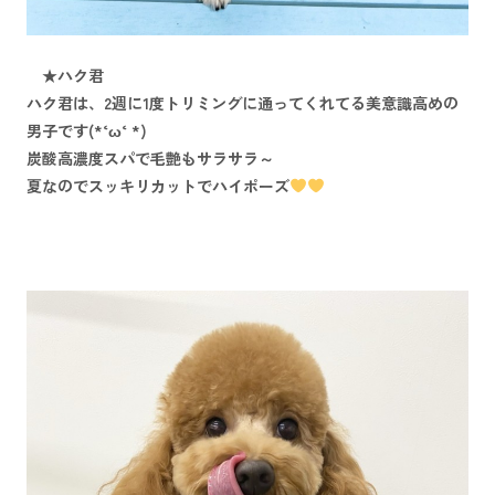
★ハク君
ハク君は、2週に1度トリミングに通ってくれてる美意識高めの
男子です(*‘ω‘ *)
炭酸高濃度スパで毛艶もサラサラ～
夏なのでスッキリカットでハイポーズ