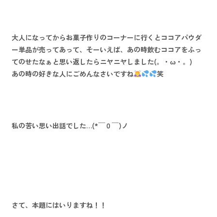
大人になってからお菓子作りのコーナーに行くとココアパウダ
ー単品が売ってあって、そーいえば、あの時飲むココアをふっ
てのせたなぁと思い返したらニヤニヤしました(。・ω・。)
あの時の好きな人にごめんなさいですね
笑
私の苦い思い出話でした…(*￣０￣)ノ
さて、本題にはいりますね！！