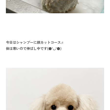
今日はシャンプーに顔カットコース♬
体は寒いので伸ばし中です(●’◡’●)