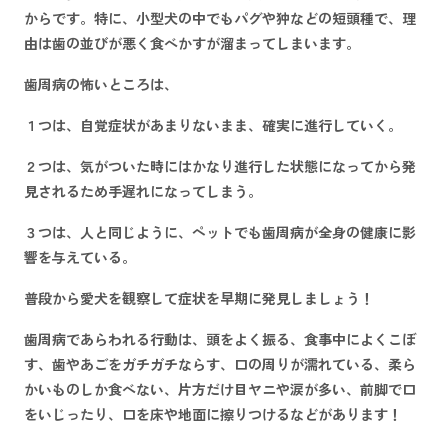
からです。特に、小型犬の中でもパグや狆などの短頭種で、理
由は歯の並びが悪く食べかすが溜まってしまいます。
歯周病の怖いところは、
１つは、自覚症状があまりないまま、確実に進行していく。
２つは、気がついた時にはかなり進行した状態になってから発
見されるため手遅れになってしまう。
３つは、人と同じように、ペットでも歯周病が全身の健康に影
響を与えている。
普段から愛犬を観察して症状を早期に発見しましょう！
歯周病であらわれる行動は、頭をよく振る、食事中によくこぼ
す、歯やあごをガチガチならす、口の周りが濡れている、柔ら
かいものしか食べない、片方だけ目ヤニや涙が多い、前脚で口
をいじったり、口を床や地面に擦りつけるなどがあります！