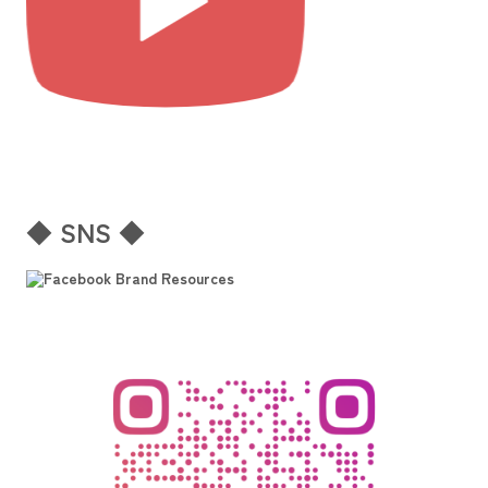
◆ SNS ◆